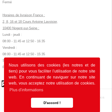
Fermé
Horaires de livraison France :
2, 8, 16 et 18 Cours Antoine Lavoisier,
10400 Nogent-sur-Seine :
Lundi - jeudi :
08:00 - 11:45 et 12:50 - 16:35
Vendredi :
08:00 - 11:45 et 12:50 - 15:35
Samedi, dimanche et jours fériés :
Nous utilisons des cookies (les notres et de
Fermé
tiers) pour vous faciliter l'utilisation de notre site
web. En continuant de naviguer sur notre site
© 2026 by POK
web, vous acceptez notre utilisation de cookies.
Plus d'informations
Le site web a été développé avec
en Allemagne et en France.
D'accord !